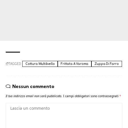
TAGGED:
Cottura Multilivello
Frittata A Varoma
Zuppa Di Farro
Nessun commento
Il tuo indirizzo email non sarà pubblicato.
I campi obbligatori sono contrassegnati
*