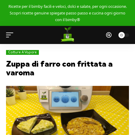
Ricette per il bimby facili e veloci, dolci e salate, per ogni occasione.
Scopri ricette genuine spiegate passo passo e cucina ogni giorno
con il bimby®
Cotture A Vapore
Zuppa di farro con frittata a
varoma