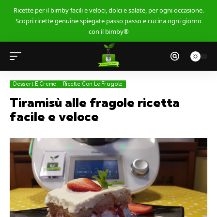
Ricette per il bimby facili e veloci, dolci e salate, per ogni occasione.
Scopri ricette genuine spiegate passo passo e cucina ogni giorno
con il bimby®
Dessert E Creme
Ricette Con Le Fragole
Tiramisù alle fragole ricetta
facile e veloce