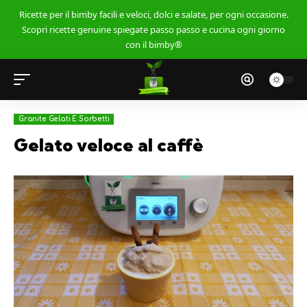
Ricette per il bimby facili e veloci, dolci e salate, per ogni occasione.
Scopri ricette genuine spiegate passo passo e cucina ogni giorno
con il bimby®
Granite Gelati E Sorbetti
Gelato veloce al caffè