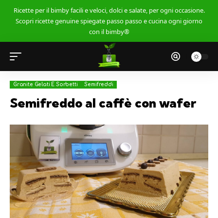
Ricette per il bimby facili e veloci, dolci e salate, per ogni occasione.
Scopri ricette genuine spiegate passo passo e cucina ogni giorno
con il bimby®
Granite Gelati E Sorbetti
Semifreddi
Semifreddo al caffè con wafer