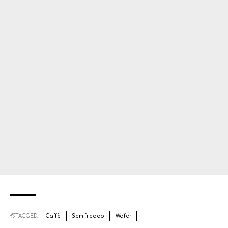
TAGGED:
Caffè
Semifreddo
Wafer