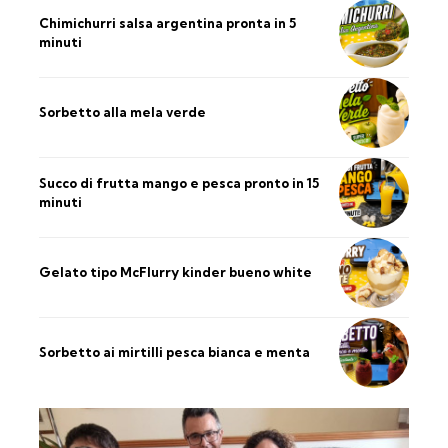
Chimichurri salsa argentina pronta in 5
minuti
Sorbetto alla mela verde
Succo di frutta mango e pesca pronto in 15
minuti
Gelato tipo McFlurry kinder bueno white
Sorbetto ai mirtilli pesca bianca e menta