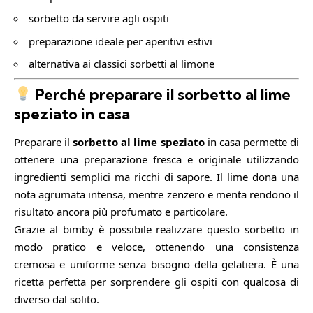
sorbetto da servire agli ospiti
preparazione ideale per aperitivi estivi
alternativa ai classici sorbetti al limone
Perché preparare il sorbetto al lime
speziato in casa
Preparare il
sorbetto al lime speziato
in casa permette di
ottenere una preparazione fresca e originale utilizzando
ingredienti semplici ma ricchi di sapore. Il lime dona una
nota agrumata intensa, mentre zenzero e menta rendono il
risultato ancora più profumato e particolare.
Grazie al bimby è possibile realizzare questo sorbetto in
modo pratico e veloce, ottenendo una consistenza
cremosa e uniforme senza bisogno della gelatiera. È una
ricetta perfetta per sorprendere gli ospiti con qualcosa di
diverso dal solito.