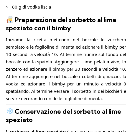
80 g di vodka liscia
Preparazione del sorbetto al lime
speziato con il bimby
Iniziamo la ricetta mettendo nel boccale lo zucchero
semolato e le foglioline di menta ed azionare il bimby per
10 secondi a velocità 10. Al termine riunire sul fondo del
boccale con la spatola. Aggiungere i lime pelati a vivo, lo
zenzero ed azionare il bimby per 30 secondi a velocità 10.
Al termine aggiungere nel boccale i cubetti di ghiaccio, la
vodka ed azionare il bimby per un minuto a velocità 8
spatolando. Al termine versare il sorbetto in dei bicchieri e
servire decorando con delle foglioline di menta.
Conservazione del sorbetto al lime
speziato
Il
sorbetto al lime speziato
è una preparazione ideale da