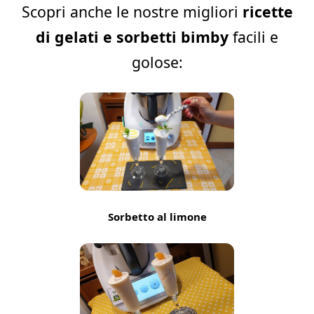
Scopri anche le nostre migliori
ricette
di gelati e sorbetti bimby
facili e
golose:
Sorbetto al limone