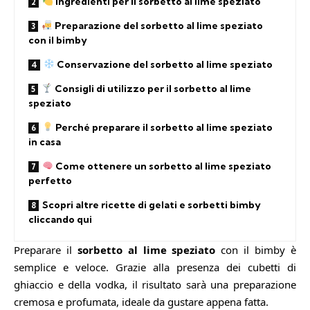
Ingredienti per il sorbetto al lime speziato
Preparazione del sorbetto al lime speziato
con il bimby
Conservazione del sorbetto al lime speziato
Consigli di utilizzo per il sorbetto al lime
speziato
Perché preparare il sorbetto al lime speziato
in casa
Come ottenere un sorbetto al lime speziato
perfetto
Scopri altre ricette di gelati e sorbetti bimby
cliccando qui
Preparare il
sorbetto al lime speziato
con il bimby è
semplice e veloce. Grazie alla presenza dei cubetti di
ghiaccio e della vodka, il risultato sarà una preparazione
cremosa e profumata, ideale da gustare appena fatta.