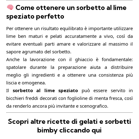
Come ottenere un sorbetto al lime
speziato perfetto
Per ottenere un risultato equilibrato è importante utilizzare
lime ben maturi e pelati accuratamente a vivo, così da
evitare eventuali parti amare e valorizzare al massimo il
sapore agrumato del sorbetto.
Anche la lavorazione con il ghiaccio è fondamentale:
spatolare durante la preparazione aiuta a distribuire
meglio gli ingredienti e a ottenere una consistenza più
liscia e omogenea.
Il
sorbetto al lime speziato
può essere servito in
bicchieri freddi decorati con foglioline di menta fresca, così
da renderlo ancora più invitante e scenografico.
Scopri altre ricette di gelati e sorbetti
bimby cliccando qui