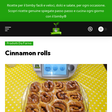
Ricette per il bimby facili e veloci, dolci e salate, per ogni occasione.
Scopri ricette genuine spiegate passo passo e cucina ogni giorno
con il bimby®
Prodotti Da Forno
Cinnamon rolls