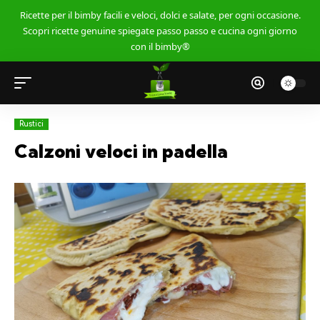
Ricette per il bimby facili e veloci, dolci e salate, per ogni occasione.
Scopri ricette genuine spiegate passo passo e cucina ogni giorno
con il bimby®
Rustici
Calzoni veloci in padella