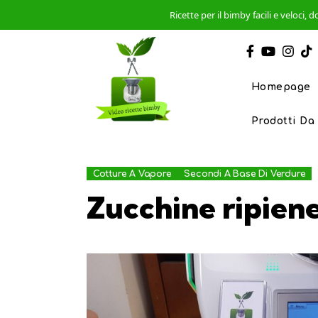
Ricette per il bimby facili e veloci
Homepage
Prodotti Da
Cotture A Vapore
Secondi A Base Di Verdure
Zucchine ripiene