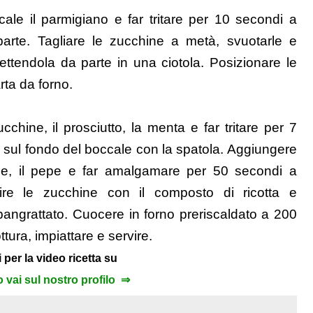
cale il parmigiano e far tritare per 10 secondi a
parte. Tagliare le zucchine a metà, svuotarle e
mettendola da parte in una ciotola. Posizionare le
rta da forno.
chine, il prosciutto, la menta e far tritare per 7
re sul fondo del boccale con la spatola. Aggiungere
l sale, il pepe e far amalgamare per 50 secondi a
ire le zucchine con il composto di ricotta e
 pangrattato. Cuocere in forno preriscaldato a 200
tura, impiattare e servire.
 per la video ricetta su
to vai sul nostro profilo ⇒