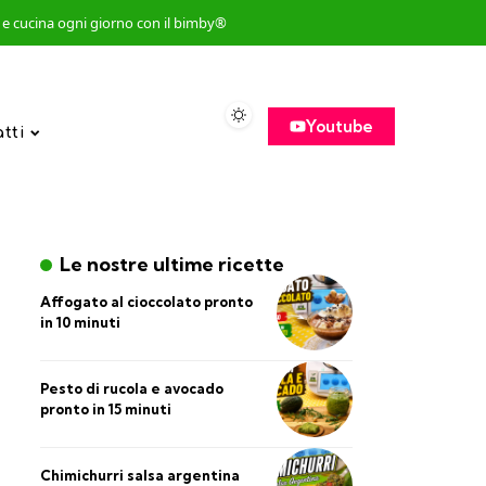
so e cucina ogni giorno con il bimby®
Youtube
atti
Le nostre ultime ricette
Affogato al cioccolato pronto
in 10 minuti
Pesto di rucola e avocado
pronto in 15 minuti
Chimichurri salsa argentina