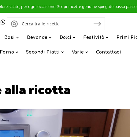
, dolci e salate, per ogni occasione. Scopri ricette genuine spiegate passo pas
Basi
Bevande
Dolci
Festività
Primi Pi
 Forno
Secondi Piatti
Varie
Contattaci
 alla ricotta