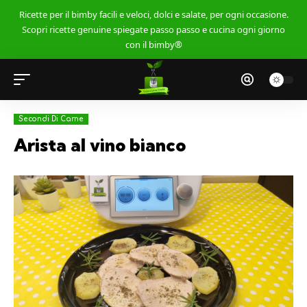
Ricette per il bimby facili e veloci, dolci e salate, per ogni occasione.
Scopri ricette genuine spiegate passo passo e cucina ogni giorno
con il bimby®
Secondi Di Carne
Arista al vino bianco