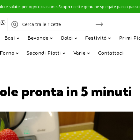
, dolci e salate, per ogni occasione. Scopri ricette genuine spiegate passo pas
Basi
Bevande
Dolci
Festività
Primi Pi
 Forno
Secondi Piatti
Varie
Contattaci
ole pronta in 5 minuti