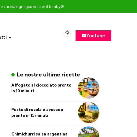
so e cucina ogni giorno con il bimby®
Youtube
atti
Le nostre ultime ricette
Affogato al cioccolato pronto
in 10 minuti
Pesto di rucola e avocado
pronto in 15 minuti
Chimichurri salsa argentina