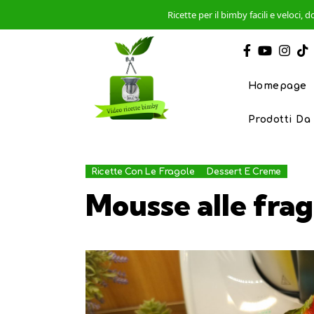
Ricette per il bimby facili e veloci
Homepage
Prodotti Da
Ricette Con Le Fragole
Dessert E Creme
Mousse alle frag